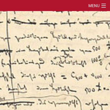
MENU
SUCHE
PROJEKTBESCHREIBUNG
MEGA-BÄNDE
PUBLIKATIONEN
IMES
MITARBEITER*INNEN