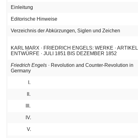
Einleitung
IMES
Editorische Hinweise
MITARBEITER*INNEN
Verzeichnis der Abkürzungen, Siglen und Zeichen
KARL MARX · FRIEDRICH ENGELS: WERKE · ARTIKE
ENTWÜRFE · JULI 1851 BIS DEZEMBER 1852
Friedrich Engels
· Revolution and Counter-Revolution in
Germany
I.
II.
III.
IV.
V.