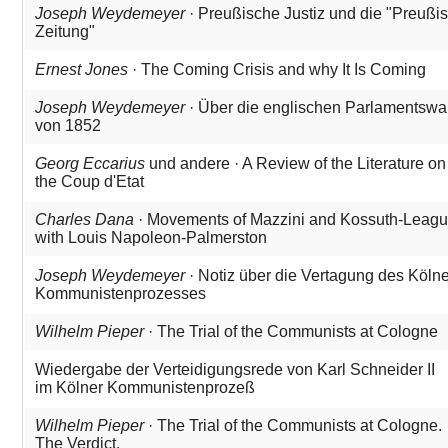
Joseph Weydemeyer
· Preußische Justiz und die "Preußi
Zeitung"
Ernest Jones
· The Coming Crisis and why It Is Coming
Joseph Weydemeyer
· Über die englischen Parlamentswa
von 1852
Georg Eccarius
und andere · A Review of the Literature on
the Coup d'Etat
Charles Dana
· Movements of Mazzini and Kossuth-Leag
with Louis Napoleon-Palmerston
Joseph Weydemeyer
· Notiz über die Vertagung des Köln
Kommunistenprozesses
Wilhelm Pieper
· The Trial of the Communists at Cologne
Wiedergabe der Verteidigungsrede von Karl Schneider II
im Kölner Kommunistenprozeß
Wilhelm Pieper
· The Trial of the Communists at Cologne.
The Verdict.