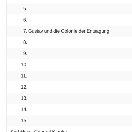
5.
6.
7. Gustav und die Colonie der Entsagung
8.
9.
10.
11.
12.
13.
14.
15.
Karl Marx
· General Klapka