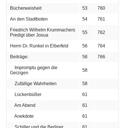
Bücherweisheit
53
760
An den Stadtboten
54
761
Friedrich Wilhelm Krummachers
55
762
Predigt über Josua
Herrn Dr. Runkel in Elberfeld
56
764
Beiträge:
58
766
Impromptu gegen die
58
Geizigen
Zufällige Wahrheiten
58
Lückenbüßer
61
Am Abend
61
Anekdote
61
Schiller und die Berliner
61