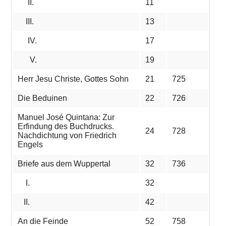
II.
11
III.
13
IV.
17
V.
19
Herr Jesu Christe, Gottes Sohn
21
725
Die Beduinen
22
726
Manuel José Quintana: Zur
Erfindung des Buchdrucks.
24
728
Nachdichtung von Friedrich
Engels
Briefe aus dem Wuppertal
32
736
I.
32
II.
42
An die Feinde
52
758