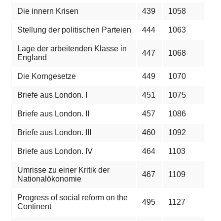
Die innern Krisen
439
1058
Stellung der politischen Parteien
444
1063
Lage der arbeitenden Klasse in
447
1068
England
Die Korngesetze
449
1070
Briefe aus London. I
451
1075
Briefe aus London. II
457
1086
Briefe aus London. III
460
1092
Briefe aus London. IV
464
1103
Umrisse zu einer Kritik der
467
1109
Nationalökonomie
Progress of social reform on the
495
1127
Continent