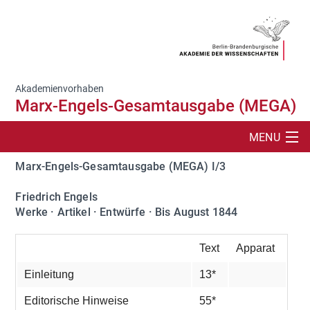
Akademienvorhaben
Marx-Engels-Gesamtausgabe (MEGA)
MENU
Marx-Engels-Gesamtausgabe (MEGA) I/3
SUCHE
Friedrich Engels
PROJEKTBESCHREIBUNG
Werke · Artikel · Entwürfe · Bis August 1844
MEGA-BÄNDE
Text
Apparat
PUBLIKATIONEN
Einleitung
13*
IMES
Editorische Hinweise
55*