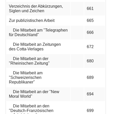
MITARBEITER*INNEN
Verzeichnis der Abkürzungen,
661
Siglen und Zeichen
Zur publizistischen Arbeit
665
Die Mitarbeit am "Telegraphen
666
für Deutschland"
Die Mitarbeit an Zeitungen
672
des Cotta-Verlages
Die Mitarbeit an der
680
"Rheinischen Zeitung"
Die Mitarbeit am
"Schweizerischen
689
Republikaner"
Die Mitarbeit an der "New
694
Moral World"
Die Mitarbeit an den
"Deutsch-Französischen
699