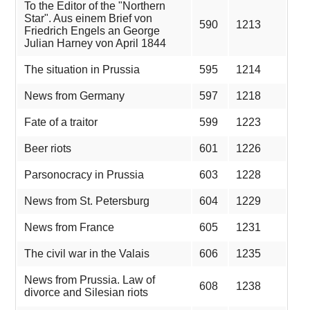
To the Editor of the "Northern
Star". Aus einem Brief von
590
1213
Friedrich Engels an George
Julian Harney von April 1844
The situation in Prussia
595
1214
News from Germany
597
1218
Fate of a traitor
599
1223
Beer riots
601
1226
Parsonocracy in Prussia
603
1228
News from St. Petersburg
604
1229
News from France
605
1231
The civil war in the Valais
606
1235
News from Prussia. Law of
608
1238
divorce and Silesian riots