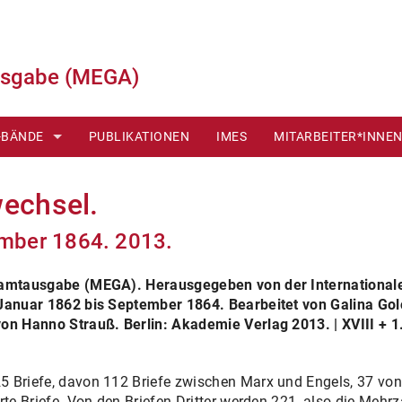
usgabe (MEGA)
-BÄNDE
PUBLIKATIONEN
IMES
MITARBEITER*INNE
TEILUNG
wechsel.
BTEILUNG
ember 1864. 2013.
BTEILUNG
esamtausgabe (MEGA). Herausgegeben von der Internationale
BTEILUNG
 Januar 1862 bis September 1864. Bearbeitet von Galina Gol
on Hanno Strauß. Berlin: Akademie Verlag 2013. | XVIII + 1.
 Briefe, davon 112 Briefe zwischen Marx und Engels, 37 von
rte Briefe. Von den Briefen Dritter werden 221, also die Mehr