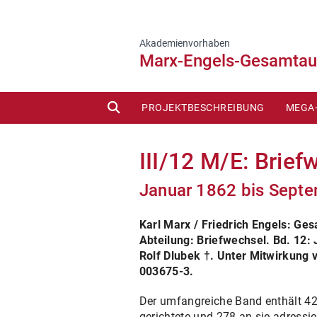
Akademienvorhaben
Marx-Engels-Gesamta
SUCHE
PROJEKTBESCHREIBUNG
MEGA
I. AB
III/12 M/E: Brief
II. A
Januar 1862 bis Sept
III. A
Karl Marx / Friedrich Engels: G
IV. A
Abteilung: Briefwechsel. Bd. 12:
Rolf Dlubek †. Unter Mitwirkung v
003675-3.
Der umfangreiche Band enthält 425
gerichtete und 278 an sie adressie