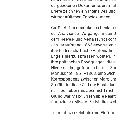
dargebotenen Dokumente, erstmals 
Briefe zeichnen ein intensives Bi
wirtschaftlichen Entwicklungen.
Große Aufmerksamkeit schenken si
der Analyse der Vorgänge in den US
dem Heeres- und Verfassungskonf
Januaraufstand 1863 erwarteten si
ihre leidenschaftliche Parteinahm
Engels hierzu abfassen wollten. In
ihre politischen Erwägungen, die 
Niederschlag gefunden haben. Zud
Manuskript 1861–1863, eine wicht
Korrespondenz zwischen Marx und En
So fällt in diese Zeit die Einstel
nur noch über ihn, aber nicht me
Grund war Marx’ unsensible Reakti
finanziellen Misere. Es ist dies w
Inhaltsverzeichnis und Einführ