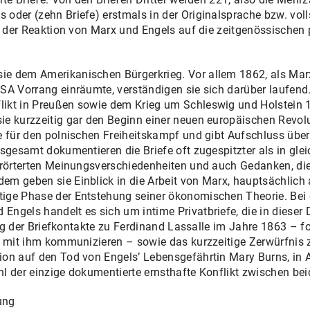
oder (zehn Briefe) erstmals in der Originalsprache bzw. volls
ld der Reaktion von Marx und Engels auf die zeitgenössischen 
e dem Amerikanischen Bürgerkrieg. Vor allem 1862, als Mar
A Vorrang einräumte, verständigen sie sich darüber laufend. 
likt in Preußen sowie dem Krieg um Schleswig und Holstein
e kurzzeitig gar den Beginn einer neuen europäischen Revolu
e für den polnischen Freiheitskampf und gibt Aufschluss über
sgesamt dokumentieren die Briefe oft zugespitzter als in gle
erörterten Meinungsverschiedenheiten und auch Gedanken, die
em geben sie Einblick in die Arbeit von Marx, hauptsächli
ige Phase der Entstehung seiner ökonomischen Theorie. Bei 
gels handelt es sich um intime Privatbriefe, die in dieser Di
lung der Briefkontakte zu Ferdinand Lassalle im Jahre 1863 – 
hr mit ihm kommunizieren – sowie das kurzzeitige Zerwürfnis
on auf den Tod von Engels’ Lebensgefährtin Mary Burns, in 
ohl der einzige dokumentierte ernsthafte Konflikt zwischen bei
ung