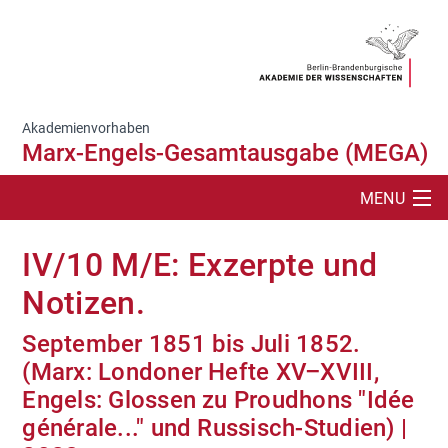
Akademienvorhaben
Marx-Engels-Gesamtausgabe (MEGA)
MENU
SUCHE
IV/10 M/E: Exzerpte und
PROJEKTBESCHREIBUNG
Notizen.
MEGA-BÄNDE
September 1851 bis Juli 1852.
(Marx: Londoner Hefte XV–XVIII,
PUBLIKATIONEN
Engels: Glossen zu Proudhons "Idée
générale..." und Russisch-Studien) |
IMES